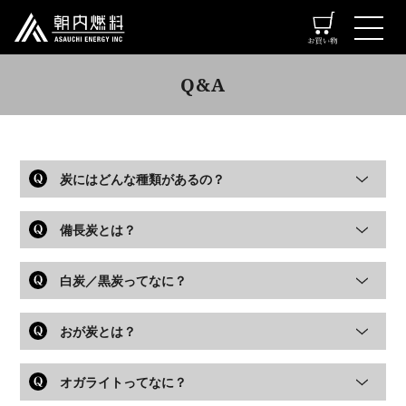
toggle
navigat
Q&A
炭にはどんな種類があるの？
備長炭とは？
白炭／黒炭ってなに？
おが炭とは？
オガライトってなに？